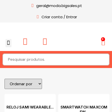
geral@moda.bigsales.pt
Criar conta / Entrar
0
Sobre nós
RELOJ SAMI WEARABLE...
SMARTWATCH MAXCOM
FW...