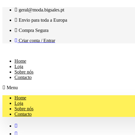
Pular
geral@moda.bigsales.pt
para
o
Envio para toda a Europa
conteúdo
Compra Segura
Criar conta / Entrar
Home
Loja
Sobre nós
Contacto
Menu
Home
Loja
Sobre nós
Contacto