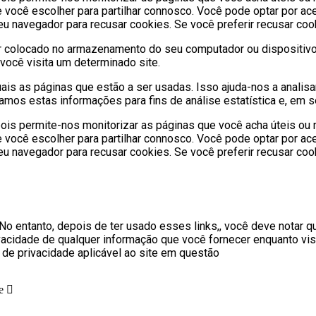
ocê escolher para partilhar connosco. Você pode optar por ace
navegador para recusar cookies. Se você preferir recusar cookie
 colocado no armazenamento do seu computador ou dispositivo 
você visita um determinado site.
ais as páginas que estão a ser usadas. Isso ajuda-nos a analis
samos estas informações para fins de análise estatística e, em
 pois permite-nos monitorizar as páginas que você acha úteis o
ocê escolher para partilhar connosco. Você pode optar por ace
navegador para recusar cookies. Se você preferir recusar cookie
 No entanto, depois de ter usado esses links,, você deve notar 
cidade de qualquer informação que você fornecer enquanto visita
o de privacidade aplicável ao site em questão
e