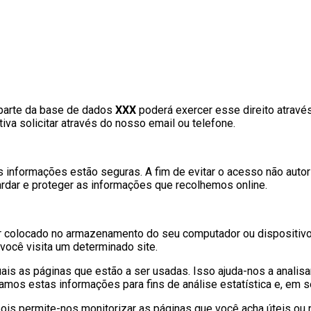
r parte da base de dados
XXX
poderá exercer esse direito atravé
iva solicitar através do nosso email ou telefone.
nformações estão seguras. A fim de evitar o acesso não autor
ardar e proteger as informações que recolhemos online.
 colocado no armazenamento do seu computador ou dispositivo 
você visita um determinado site.
ais as páginas que estão a ser usadas. Isso ajuda-nos a analis
samos estas informações para fins de análise estatística e, em
 pois permite-nos monitorizar as páginas que você acha úteis o