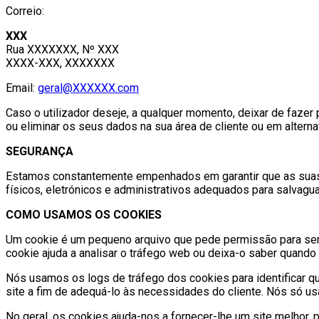
Correio:
XXX
Rua XXXXXXX, Nº XXX
XXXX-XXX, XXXXXXX
Email:
geral@XXXXXX.com
Caso o utilizador deseje, a qualquer momento, deixar de faze
ou eliminar os seus dados na sua área de cliente ou em alternat
SEGURANÇA
Estamos constantemente empenhados em garantir que as suas i
físicos, eletrónicos e administrativos adequados para salvagu
COMO USAMOS OS COOKIES
Um cookie é um pequeno arquivo que pede permissão para ser
cookie ajuda a analisar o tráfego web ou deixa-o saber quando 
Nós usamos os logs de tráfego dos cookies para identificar qu
site a fim de adequá-lo às necessidades do cliente. Nós só u
No geral, os cookies ajuda-nos a fornecer-lhe um site melhor,