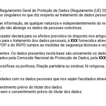
 Regulamento Geral de Proteção de Dados (Regulamento (UE) 20
singulares no que diz respeito ao tratamento de dados pessoai
r informação, de qualquer natureza e independentemente do resp
ecção não abrange os dados de pessoas colectivas.
ador declara para os efeitos previstos no disposto nos artigos 4º,
s para o tratamento dos dados pessoais, à
XXX
fornecidos atra
LPDP e do RGPD cumpre as medidas de segurança técnicas e org
entes. Os dados presentes nesta base são unicamente os dados 
ados pela Comissão Nacional de Protecção de Dados, pela
XXX
óficas ou políticas, filiação partidária ou sindical, fé religios
.
idades com os dados pessoais que nos sejam facultados atravé
entimento prévio do titular dos dados
 sem o consentimento prévio do titular dos dados.