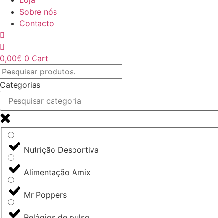
Loja
Sobre nós
Contacto
0,00
€
0
Cart
Categorias
Nutrição Desportiva
Alimentação Amix
Mr Poppers
Relógios de pulso