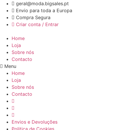
Pular
geral@moda.bigsales.pt
para
Envio para toda a Europa
o
Compra Segura
conteúdo
Criar conta / Entrar
Home
Loja
Sobre nós
Contacto
Menu
Home
Loja
Sobre nós
Contacto
Envios e Devoluções
Politica de Cookies