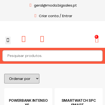
geral@moda.bigsales.pt
Criar conta / Entrar
0
Sobre nós
POWERBANK INTENSO
SMARTWATCH SPC
XS...
SMART...