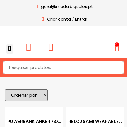
geral@moda.bigsales.pt
Criar conta / Entrar
0
Sobre nós
POWERBANK ANKER 737...
RELOJ SAMI WEARABLE...