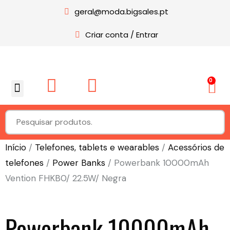
geral@moda.bigsales.pt
Criar conta / Entrar
0
Sobre nós
Início
/
Telefones, tablets e wearables
/
Acessórios de
telefones
/
Power Banks
/ Powerbank 10000mAh
Vention FHKB0/ 22.5W/ Negra
Powerbank 10000mAh