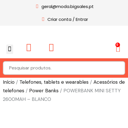
geral@moda.bigsales.pt
Criar conta / Entrar
0
Sobre nós
Início
/
Telefones, tablets e wearables
/
Acessórios de
telefones
/
Power Banks
/ POWERBANK MINI SETTY
2600MAH – BLANCO