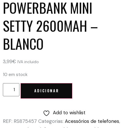
POWERBANK MINI
SETTY 2600MAH –
BLANCO
3,99
€
IVA incluido
10 em stock
ADICIONAR
Add to wishlist
REF:
RS875457
Categorias:
Acessórios de telefones
,